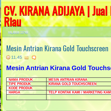
CV. KIRANA ADIJAYA | Jual
Riau
PENJUALAN - SERVICE dan
HALAMAN DEPAN
Mesin Antrian Bank , Papan Ku
Text, Running Teks, Mesin Kio
Mesin Antrian Kirana Gold Touchscreen
Bahasa , TV Promosi / Digital
11.45
Faksimille , Alarm Sistem , 
FINGERPRINT , Access Control
Mesin Antrian Kirana Gold Touchs
NAMA PRODUK
MESIN ANTRIAN KIRANA
TIPE PRODUK
KIRANA GOLD TOUCHSCREEN
KODE PRODUK
HARGA
TELP KONTAK KAMI / MARKETING KAM