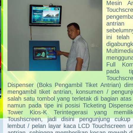
Mesin An
Touchs
pengemb
antria
sebelumny
ini tela
digabung
Multimedi
mengguna
Full Kom
pada t
Touchsc
Dispenser (Boks Pengambil Tiket Antrian) di
mengambil tiket antrian, konsumen / pengu
salah satu tombol yang terletak di bagian atas
namun pada tipe ini posisi Ticketing Dispens
Tower Kios-K Terintegerasi yang memili
Toushscreen, jadi disini pengunjung cuku
lembut / pelan layar kaca LCD Touchscreen un
antrian, sehingga memberikan kesan mewah d