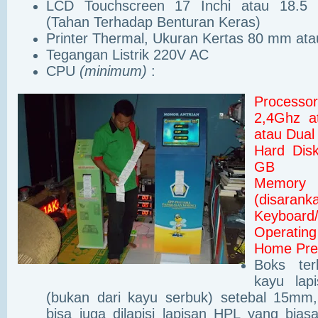
LCD Touchscreen 17 Inchi atau 18.5 I
(Tahan Terhadap Benturan Keras)
Printer Thermal, Ukuran Kertas 80 mm at
Tegangan Listrik 220V AC
CPU
(minimum)
:
Process
2,4Ghz a
atau Dual
Hard Dis
GB
Memo
(disarank
Keyboard
Operatin
Home Pr
Boks ter
kayu lapi
(bukan dari kayu serbuk) setebal 15mm,
bisa juga dilapisi lapisan HPL yang bias