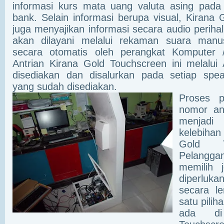
informasi kurs mata uang valuta asing pada 
bank. Selain informasi berupa visual, Kirana 
juga menyajikan informasi secara audio periha
akan dilayani melalui rekaman suara manus
secara otomatis oleh perangkat Komputer
Antrian Kirana Gold Touchscreen ini melalui 
disediakan dan disalurkan pada setiap spe
yang sudah disediakan.
Proses p
nomor an
menjad
kelebiha
Gold T
Pelang
memilih 
diperluk
secara l
satu pili
ada di