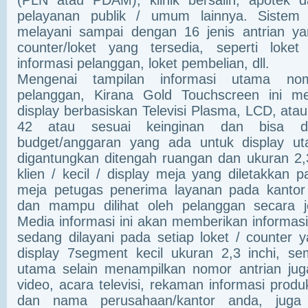
(PLN atau PDAM), klinik bersalin, apotek 
pelayanan publik / umum lainnya. Sistem
melayani sampai dengan 16 jenis antrian y
counter/loket yang tersedia, seperti loke
informasi pelanggan, loket pembelian, dll.
Mengenai tampilan informasi utama nom
pelanggan, Kirana Gold Touchscreen ini m
display berbasiskan Televisi Plasma, LCD, ata
42 atau sesuai keinginan dan bisa di
budget/anggaran yang ada untuk display u
digantungkan ditengah ruangan dan ukuran 2,3
klien / kecil / display meja yang diletakkan
meja petugas penerima layanan pada kantor
dan mampu dilihat oleh pelanggan secara je
Media informasi ini akan memberikan informas
sedang dilayani pada setiap loket / counter y
display 7segment kecil ukuran 2,3 inchi, se
utama selain menampilkan nomor antrian ju
video, acara televisi, rekaman informasi produ
dan nama perusahaan/kantor anda, juga