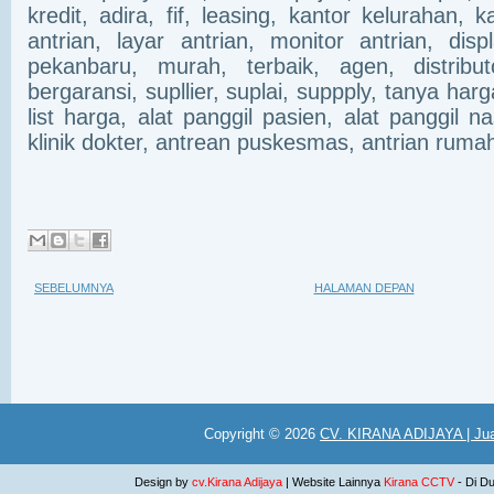
kredit, adira, fif, leasing, kantor kelurahan, k
antrian, layar antrian, monitor antrian, dis
pekanbaru, murah, terbaik, agen, distributo
bergaransi, supllier, suplai, suppply, tanya ha
list harga, alat panggil pasien, alat panggil 
klinik dokter, antrean puskesmas, antrian rumah 
SEBELUMNYA
HALAMAN DEPAN
Copyright ©
2026
CV. KIRANA ADIJAYA | Jua
Design by
cv.Kirana Adijaya
| Website Lainnya
Kirana CCTV
- Di D