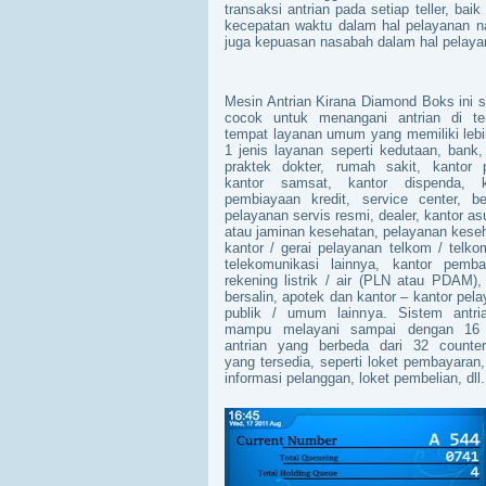
transaksi antrian pada setiap teller, bai
kecepatan waktu dalam hal pelayanan nas
juga kepuasan nasabah dalam hal pelayana
Mesin Antrian Kirana Diamond Boks ini 
cocok untuk menangani antrian di te
tempat layanan umum yang memiliki lebi
1 jenis layanan seperti kedutaan, bank,
praktek dokter, rumah sakit, kantor p
kantor samsat, kantor dispenda, k
pembiayaan kredit, service center, be
pelayanan servis resmi, dealer, kantor as
atau jaminan kesehatan, pelayanan kese
kantor / gerai pelayanan telkom / telko
telekomunikasi lainnya, kantor pemba
rekening listrik / air (PLN atau PDAM), 
bersalin, apotek dan kantor – kantor pel
publik / umum lainnya. Sistem antria
mampu melayani sampai dengan 16 
antrian yang berbeda dari 32 counter/
yang tersedia, seperti loket pembayaran,
informasi pelanggan, loket pembelian, dll.