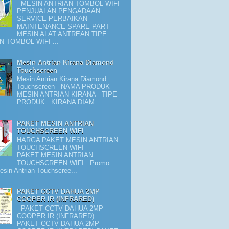
MESIN ANTRIAN TOMBOL WIFI
PENJUALAN PENGADAAN
SERVICE PERBAIKAN
MAINTENANCE SPARE PART
MESIN ALAT ANTREAN TIPE :
N TOMBOL WIFI ...
Mesin Antrian Kirana Diamond
Touchscreen
Mesin Antrian Kirana Diamond
Touchscreen NAMA PRODUK
MESIN ANTRIAN KIRANA TIPE
PRODUK KIRANA DIAM...
PAKET MESIN ANTRIAN
TOUCHSCREEN WIFI
HARGA PAKET MESIN ANTRIAN
TOUCHSCREEN WIFI
PAKET MESIN ANTRIAN
TOUCHSCREEN WIFI Promo
sin Antrian Touchscree...
PAKET CCTV DAHUA 2MP
COOPER IR (INFRARED)
PAKET CCTV DAHUA 2MP
COOPER IR (INFRARED)
PAKET CCTV DAHUA 2MP