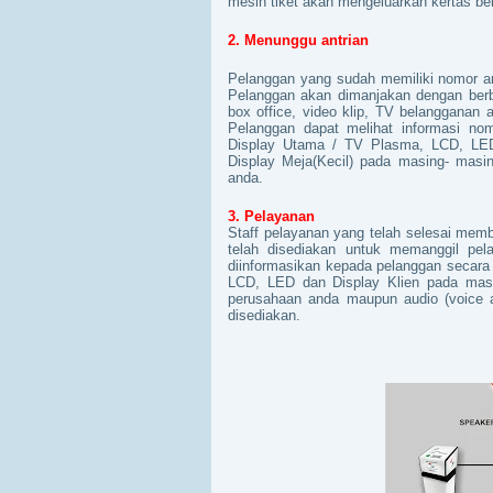
mesin tiket akan mengeluarkan kertas ber
2. Menunggu antrian
Pelanggan yang sudah memiliki nomor an
Pelanggan akan dimanjakan dengan berba
box office, video klip, TV belangganan 
Pelanggan dapat melihat informasi nom
Display Utama / TV Plasma, LCD, LED 
Display Meja(Kecil) pada masing- masi
anda.
3. Pelayanan
Staff pelayanan yang telah selesai me
telah disediakan untuk memanggil pel
diinformasikan kepada pelanggan secara 
LCD, LED dan Display Klien pada masi
perusahaan anda maupun audio (voice a
disediakan.