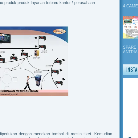
omo produk-produk layanan terbaru kantor / perusahaan
4 CAMERA
SPARE 
ANTRIA
INSTA
diperlukan dengan menekan tombol di mesin tiket. Kemudian