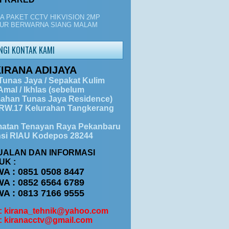
A PAKET CCTV HIKVISION 2MP
UR BERWARNA SIANG MALAM
NGI KONTAK KAMI
KIRANA ADIJAYA
Tunas Jaya / Sepakat Kulim
mal / Ikhlas (sebelum
ahan Tunas Jaya Residence)
 RW.17 Kelurahan Tangkerang
atan Tenayan Raya Pekanbaru
nsi RIAU Kodepos 28244
UALAN DAN INFORMASI
UK :
WA : 0851 0508 8447
WA : 0852 6564 6789
WA : 0813 7166 9555
 : kirana_tehnik@yahoo.com
 : kiranacctv@gmail.com