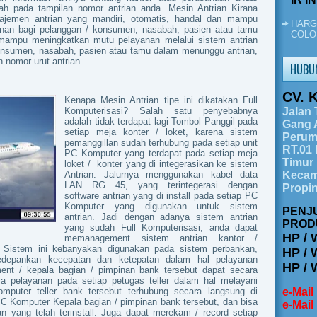
 pada tampilan nomor antrian anda. Mesin Antrian Kirana
emen antrian yang mandiri, otomatis, handal dan mampu
HARG
an bagi pelanggan / konsumen, nasabah, pasien atau tamu
COLO
mampu meningkatkan mutu pelayanan melalui sistem antrian
onsumen, nasabah, pasien atau tamu dalam menunggu antrian,
 nomor urut antrian.
HUBU
CV. 
Kenapa Mesin Antrian tipe ini dikatakan Full
Komputerisasi? Salah satu penyebabnya
Jalan 
adalah tidak terdapat lagi Tombol Panggil pada
Gang A
setiap meja konter / loket, karena sistem
Perum
pemanggillan sudah terhubung pada setiap unit
RT.01
PC Komputer yang terdapat pada setiap meja
Timur
loket / konter yang di integerasikan ke sistem
Antrian. Jalurnya menggunakan kabel data
Kecam
LAN RG 45, yang terintegerasi dengan
Propi
software antrian yang di install pada setiap PC
Komputer yang digunakan untuk sistem
PENJ
antrian. Jadi dengan adanya sistem antrian
PROD
yang sudah Full Komputerisasi, anda dapat
HP / 
memanagement sistem antrian kantor /
i. Sistem ini kebanyakan digunakan pada sistem perbankan,
HP / 
depankan kecepatan dan ketepatan dalam hal pelayanan
HP / 
ent / kepala bagian / pimpinan bank tersebut dapat secara
ja pelayanan pada setiap petugas teller dalam hal melayani
puter teller bank tersebut terhubung secara langsung di
e-Mail
C Komputer Kepala bagian / pimpinan bank tersebut, dan bisa
e-Mail
n yang telah terinstall. Juga dapat merekam / record setiap