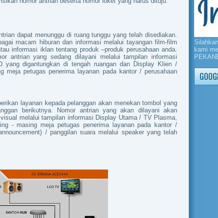
isikan nomor antrian beserta nomor loket yang harus dituju.
trian dapat menunggu di ruang tunggu yang telah disediakan.
Silahka
gai macam hiburan dan informasi melalui tayangan film-film
kami m
atau informasi iklan tentang produk –produk perusahaan anda.
PEKAN
or antrian yang sedang dilayani melalui tampilan informasi
yang digantungkan di tengah ruangan dan Display Klien /
ng meja petugas penerima layanan pada kantor / perusahaan
GOOGL
mberikan layanan kepada pelanggan akan menekan tombol yang
anggan berikutnya. Nomor antrian yang akan dilayani akan
visual melalui tampilan informasi Display Utama / TV Plasma,
ng - masing meja petugas penerima layanan pada kantor /
nnouncement) / panggilan suara melalui speaker yang telah