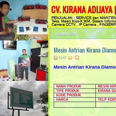
CV. KIRANA ADIJAYA |
PENJUALAN - SERVICE dan MAINTENANC
Teks, Mesin Kios-K IKM, Sistem Informa
Camera CCTV , IP Camera , FINGERPRIN
HALAMAN DEPAN
Mesin Antrian Kirana Diam
11.47
Mesin Antrian Kirana Diam
NAMA PRODUK
MESIN AN
TIPE PRODUK
KIRANA D
KODE PRODUK
HARGA
TELP KONT