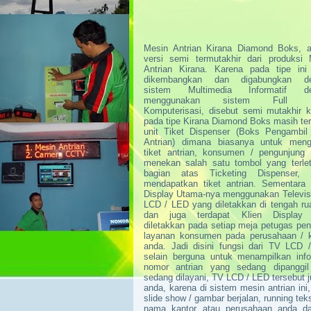
Mesin Antrian Kirana Diamond Boks, a
versi semi termutakhir dari produksi 
Antrian Kirana. Karena pada tipe ini 
dikembangkan dan digabungkan d
sistem Multimedia Informatif d
menggunakan sistem Full 
Komputerisasi, disebut semi mutakhir 
pada tipe Kirana Diamond Boks masih te
unit Tiket Dispenser (Boks Pengambil 
Antrian) dimana biasanya untuk meng
tiket antrian, konsumen / pengunjung 
menekan salah satu tombol yang terlet
bagian atas Ticketing Dispenser, 
mendapatkan tiket antrian. Sementara 
Display Utama-nya menggunakan Televis
LCD / LED yang diletakkan di tengah r
dan juga terdapat Klien Display
diletakkan pada setiap meja petugas pe
layanan konsumen pada perusahaan / k
anda. Jadi disini fungsi dari TV LCD 
selain berguna untuk menampilkan info
nomor antrian yang sedang dipanggil
sedang dilayani, TV LCD / LED tersebut j
anda, karena di sistem mesin antrian in
slide show / gambar berjalan, running tek
nama kantor atau perusahaan anda dan