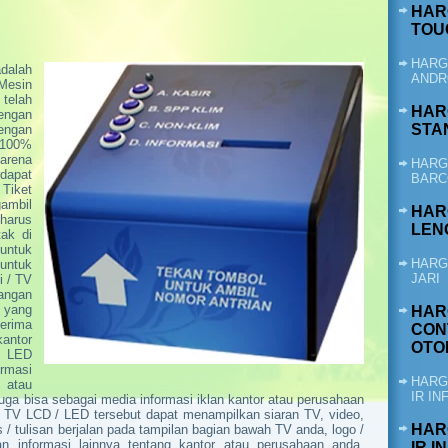
HAR
TOU
HARG
dalah
ANDR
Mesin
telah
HAR
engan
STA
engan
100%
karena
HARG
rdapat
BARC
Tiket
ambil
HAR
harus
LENG
ak di
untuk
HARG
untuk
JARI
i / TV
uangan
 yang
HAR
nerima
CON
antor
OTO
/ LED
rmasi
HARG
 atau
IR I
uga bisa sebagai media informasi iklan kantor atau perusahaan
i, TV LCD / LED tersebut dapat menampilkan siaran TV, video,
HAR
s / tulisan berjalan pada tampilan bagian bawah TV anda, logo /
 informasi lainnya tentang kantor atau perusahaan anda.
IR 