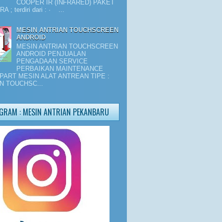
COOPER IR (INFRARED) PAKET
 ; terdiri dari : · ...
MESIN ANTRIAN TOUCHSCREEN
ANDROID
MESIN ANTRIAN TOUCHSCREEN
ANDROID PENJUALAN
PENGADAAN SERVICE
PERBAIKAN MAINTENANCE
PART MESIN ALAT ANTREAN TIPE :
N TOUCHSC...
GRAM : MESIN ANTRIAN PEKANBARU