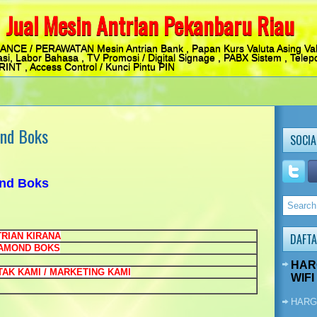
 Jual Mesin Antrian Pekanbaru Riau
E / PERAWATAN Mesin Antrian Bank , Papan Kurs Valuta Asing Vala
si, Labor Bahasa , TV Promosi / Digital Signage , PABX Sistem , Telepo
T , Access Control / Kunci Pintu PIN
ond Boks
SOCIA
ond Boks
TRIAN KIRANA
DAFTA
IAMOND BOKS
HAR
AK KAMI / MARKETING KAMI
WIFI
HARG