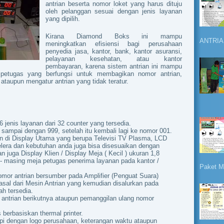
antrian beserta nomor loket yang harus dituju
oleh pelanggan sesuai dengan jenis layanan
yang dipilih.
Kirana Diamond Boks ini mampu
ANTRIA
meningkatkan efisiensi bagi perusahaan
penyedia jasa, kantor, bank, kantor asuransi,
pelayanan kesehatan, atau kantor
pembayaran, karena sistem antrian ini mampu
i petugas yang berfungsi untuk membagikan nomor antrian,
ataupun mengatur antrian yang tidak teratur.
 jenis layanan dari 32 counter yang tersedia.
 sampai dengan 999, setelah itu kembali lagi ke nomor 001.
an di Display Utama yang berupa Televisi TV Plasma, LCD
lera dan kebutuhan anda juga bisa disesuaikan dengan
n juga Display Klien / Display Meja ( Kecil ) ukuran 1,8
 - masing meja petugas penerima layanan pada kantor /
Paket Me
omor antrian bersumber pada Amplifier (Penguat Suara)
asal dari Mesin Antrian yang kemudian disalurkan pada
h tersedia.
antrian berikutnya ataupun pemanggilan ulang nomor
berbasiskan thermal printer.
api dengan logo perusahaan, keterangan waktu ataupun