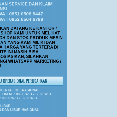
NAN SERVICE DAN KLAIM
SI :
WA : 0851 0508 8447
WA : 0852 6564 6789
HKAN DATANG KE KANTOR /
SHOP KAMI UNTUK MELIHAT
OH DAN STOK PRODUK MESIN
AN YANG KAMI MILIKI DAN
A HARGA YANG TERTERA DI
TE INI MASIH BISA
OSIASIKAN, SILAHKAN
NGI WHATSAPP MARKETING /
N
U OPERASIONAL PERUSAHAAN
KERJA / OPERASIONAL :
 JUM'AT : 08.00 WIB - 17.00 WIB
 08.00 WIB - 16.00 WIB
LIBUR :
 DAN LIBUR NASIONAL