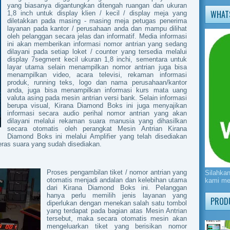
yang biasanya digantungkan ditengah ruangan dan ukuran
WHAT
1,8 inch untuk display klien / kecil / display meja yang
diletakkan pada masing - masing meja petugas penerima
layanan pada kantor / perusahaan anda dan mampu dilihat
oleh pelanggan secara jelas dan informatif. Media informasi
ini akan memberikan informasi nomor antrian yang sedang
dilayani pada setiap loket / counter yang tersedia melalui
display 7segment kecil ukuran 1,8 inchi, sementara untuk
layar utama selain menampilkan nomor antrian juga bisa
menampilkan video, acara televisi, rekaman informasi
produk, running teks, logo dan nama perusahaan/kantor
anda, juga bisa menampilkan informasi kurs mata uang
valuta asing pada mesin antrian versi bank. Selain informasi
berupa visual, Kirana Diamond Boks ini juga menyajikan
informasi secara audio perihal nomor antrian yang akan
dilayani melalui rekaman suara manusia yang dihasilkan
secara otomatis oleh perangkat Mesin Antrian Kirana
Diamond Boks ini melalui Amplifier yang telah disediakan
eras suara yang sudah disediakan.
Proses pengambilan tiket / nomor antrian yang
Silahka
otomatis menjadi andalan dan kelebihan utama
kami me
dari Kirana Diamond Boks ini. Pelanggan
hanya perlu memilih jenis layanan yang
PROD
diperlukan dengan menekan salah satu tombol
yang terdapat pada bagian atas Mesin Antrian
tersebut, maka secara otomatis mesin akan
mengeluarkan tiket yang berisikan nomor