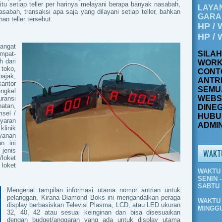
k itu setiap teller per harinya melayani berapa banyak nasabah,
LAYA
abah, transaksi apa saja yang dilayani setiap teller, bahkan
GARAN
n teller tersebut.
HP / 
HP / 
sangat
SILA
mpat-
h dari
WORK
 toko,
CONT
ajak,
ANTRI
antor
SEMU
ngkel
WEBSI
uransi
hatan,
DINEG
msel /
HUBU
yaran
ADMI
klinik
ayanan
n ini
jenis
WAKT
loket
 loket
WAKTU 
SENIN -
SABTU :
Mengenai tampilan informasi utama nomor antrian untuk
pelanggan, Kirana Diamond Boks ini mengandalkan peraga
WAKTU 
display berbasiskan Televisi Plasma, LCD, atau LED ukuran
MINGGU
32, 40, 42 atau sesuai keinginan dan bisa disesuaikan
dengan budget/anggaran yang ada untuk display utama