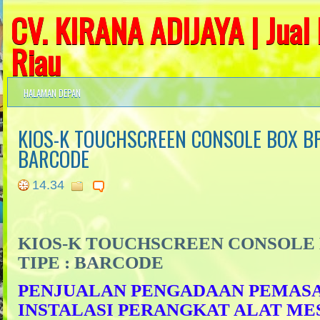
CV. KIRANA ADIJAYA | Jual
Riau
PENJUALAN - SERVICE dan
HALAMAN DEPAN
Mesin Antrian Bank , Papan Ku
Text, Running Teks, Mesin Kio
KIOS-K TOUCHSCREEN CONSOLE BOX BPJ
Bahasa , TV Promosi / Digital
BARCODE
Faksimille , Alarm Sistem , 
14.34
FINGERPRINT , Access Control
KIOS-K TOUCHSCREEN CONSOLE 
TIPE : BARCODE
PENJUALAN PENGADAAN PEMAS
INSTALASI PERANGKAT ALAT MES