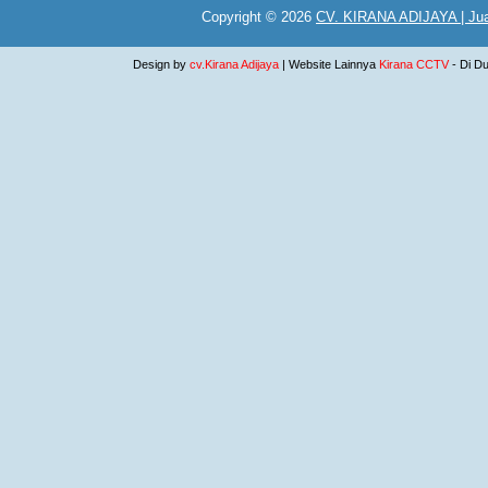
Copyright ©
2026
CV. KIRANA ADIJAYA | Jua
Design by
cv.Kirana Adijaya
| Website Lainnya
Kirana CCTV
- Di D