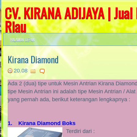
CV. KIRANA ADIJAYA | Jual
Riau
PENJUALAN - SERVICE dan
HALAMAN DEPAN
Mesin Antrian Bank , Papan Ku
Text, Running Teks, Mesin Kio
Kirana Diamond
Bahasa , TV Promosi / Digital
20.08
Faksimille , Alarm Sistem , 
FINGERPRINT , Access Control
Ada 2 (dua) tipe untuk Mesin Antrian Kirana Diamond
tipe Mesin Antrian ini adalah tipe Mesin Antrian / Alat
yang pernah ada, berikut keterangan lengkapnya :
1. Kirana Diamond Boks
Terdiri dari :